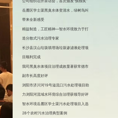
公司组织召开茶话会，首次颁发“慎独奖”
岳麓区学士渠黑臭水体变清水，绿树鸟叫
带来全新感受
精益制造，工匠精神—智水环境致力于打
造分散式污水治理专家
长沙县汉山垃圾填埋场垃圾渗滤液处理项
目顺利完成
我司黑臭水体项目治理成效显著获常德市
副市长高度好评
浏阳市济川河19号溢流口污水处理项目助
力浏阳河流域水环境综合治理获领导好评
智水环境岳麓区学士渠污水处理项目入选
28个农村污水治理典型案例