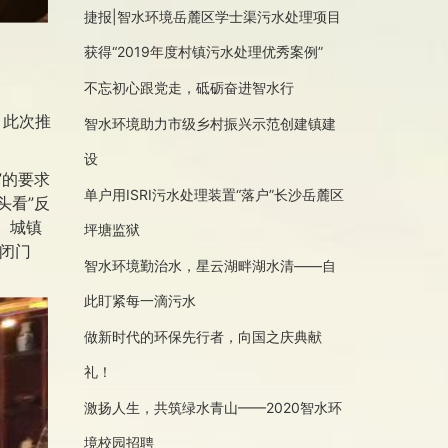
捷报|智水环境岳麓区学士渠污水处理项目
获得“2019年度村镇污水处理优秀案例”
不忘初心跟党走，砥砺奋进智水行
。此次推
智水环境助力市级乡村振兴示范创建镇建
。
设
”的要求
单户用ISRI污水处理装置“落户”长沙岳麓区
头看”反
、城镇
坪塘监狱
闭门
智水环境勤治水，星云湖畔湖水清——自
此盯紧每一滴污水
做新时代的环保先行者，向国之庆典献
礼！
激扬人生，共筑绿水青山——2020智水环
境校园招聘